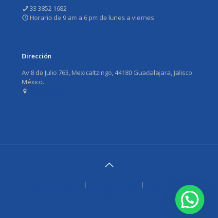
33 3852 1682
Horario de 9 am a 6 pm de lunes a viernes
Dirección
Av 8 de Julio 763, Mexicaltzingo, 44180 Guadalajara, Jalisco
México.
Ver en Maps
Aviso de Privacidad
|
Copyright ©
2026
|
Diseño de Web-
Gdl