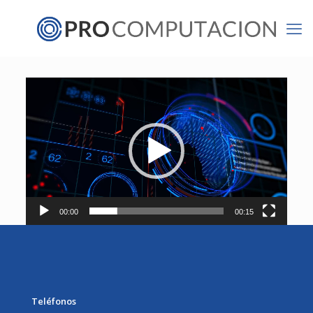
Reproductor
de
vídeo
00:00
00:15
Teléfonos