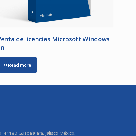
Venta de licencias Microsoft Windows
10
Read more
o, 44180 Guadalajara, Jalisco México.