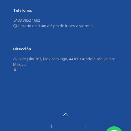
Teléfonos
33 3852 1682
Horario de 9 am a 6 pm de lunes a viernes
Dirección
Av 8 de Julio 763, Mexicaltzingo, 44180 Guadalajara, Jalisco
México.
Ver en Maps
Aviso de Privacidad
|
Copyright ©
2026
|
Diseño de Web-