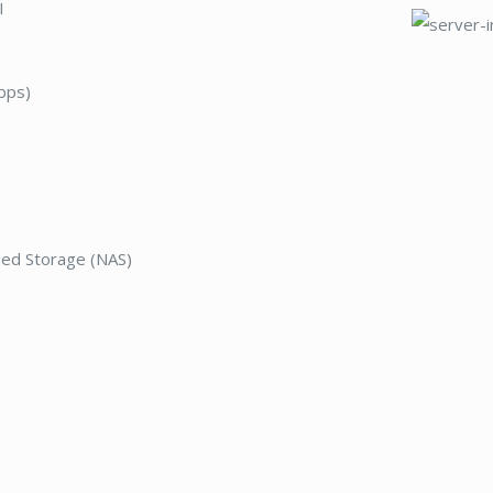
I
bps)
hed Storage (NAS)