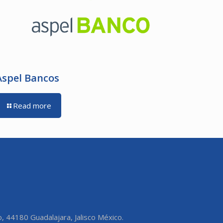
Aspel Bancos
Read more
o, 44180 Guadalajara, Jalisco México.